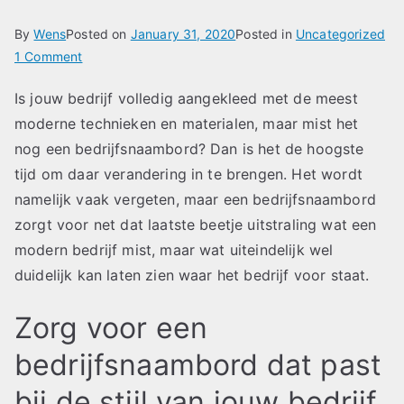
By
Wens
Posted on
January 31, 2020
Posted in
Uncategorized
on
1 Comment
Maak
Is jouw bedrijf volledig aangekleed met de meest
je
moderne technieken en materialen, maar mist het
bedrijf
compleet
nog een bedrijfsnaambord? Dan is het de hoogste
met
tijd om daar verandering in te brengen. Het wordt
een
namelijk vaak vergeten, maar een bedrijfsnaambord
bedrijfsnaambord!
zorgt voor net dat laatste beetje uitstraling wat een
modern bedrijf mist, maar wat uiteindelijk wel
duidelijk kan laten zien waar het bedrijf voor staat.
Zorg voor een
bedrijfsnaambord dat past
bij de stijl van jouw bedrijf